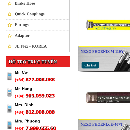
Brake Hose
Quick Couplings
Fittings
Adaptor
JE Flex - KOREA
NEXO PHOENIX M-110Y
HỖ TRỢ TRỰC TUYẾN
Chi tiết
Mr. Cơ
822.008.088
(+84)
Mr. Hang
903.059.023
(+84)
Mrs. Dinh
812.008.088
(+84)
Mrs. Phuong
NEXO PHOENIX E-407T
7.999.655.60
(+84)