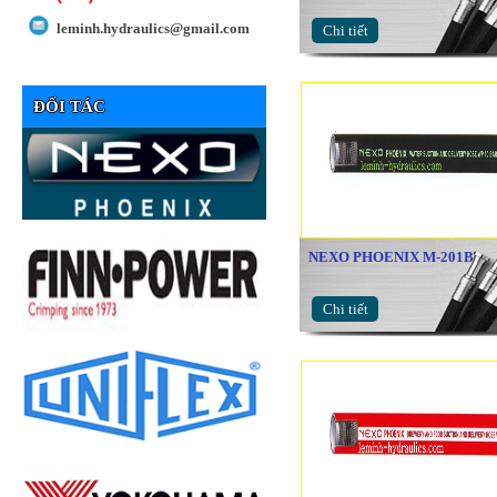
leminh.hydraulics@gmail.com
Chi tiết
ĐỐI TÁC
NEXO PHOENIX M-201B
Chi tiết