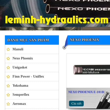
Ống thủy lực NEXO PHOENIX
NEXO PHOENIX
DANH MỤC SẢN PHẨM
Manuli
Nexo Phoenix
Unigasket
Finn Power - Uniflex
Yokohama
NEXO PHOENIX E-101B
Semperflex
Chi tiết
Aeromax