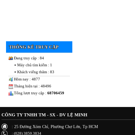
THỐNG KÊ TRUY CẬP
Đang truy cập : 84
•
Máy chủ tìm kiếm : 1
•
Khách viếng thăm : 83
Hôm nay : 4877
Tháng hiện tại : 48496
Tổng lượt truy cập :
68706459
CÔNG TY TNHH TM - SX - DV LỆ MINH
: 25 Đường Xóm Chỉ, Phường Chợ Lớn, Tp HCM
: (028) 3859.3834