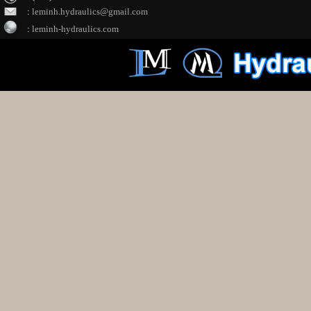
:
leminh.hydraulics@gmail.com
:
leminh-hydraulics.com