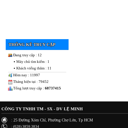
THỐNG KÊ TRUY CẬP
Đang truy cập : 12
•
Máy chủ tìm kiếm : 1
•
Khách viếng thăm : 11
Hôm nay : 11997
Tháng hiện tại : 79452
Tổng lượt truy cập :
68737415
CÔNG TY TNHH TM - SX - DV LỆ MINH
: 25 Đường Xóm Chỉ, Phường Chợ Lớn, Tp HCM
: (028) 3859.3834