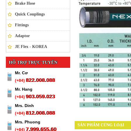
Brake Hose
Quick Couplings
Fittings
Adaptor
JE Flex - KOREA
HỖ TRỢ TRỰC TUYẾN
Mr. Cơ
822.008.088
(+84)
Mr. Hang
903.059.023
(+84)
Mrs. Dinh
812.008.088
(+84)
Mrs. Phuong
SẢN PHẨM CÙNG LOẠI
7.999.655.60
(+84)