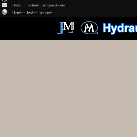
:
leminh.hydraulics@gmail.com
:
leminh-hydraulics.com