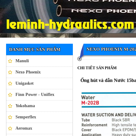
Ống thủy lực NEXO PHOENIX
NEXO PHOENIX M-20
DANH MỤC SẢN PHẨM
Manuli
CHI TIẾT SẢN PHẨM
Nexo Phoenix
Ống hút và dẫn Nước 1
Unigasket
Finn Power - Uniflex
Yokohama
Semperflex
Aeromax