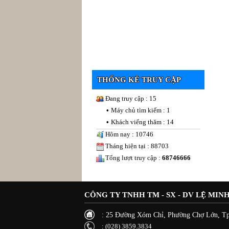
THỐNG KÊ TRUY CẬP
Đang truy cập : 15
•
Máy chủ tìm kiếm : 1
•
Khách viếng thăm : 14
Hôm nay : 10746
Tháng hiện tại : 88703
Tổng lượt truy cập :
68746666
CÔNG TY TNHH TM - SX - DV LỆ MIN
: 25 Đường Xóm Chỉ, Phường Chợ Lớn, 
: (028) 3859.3834