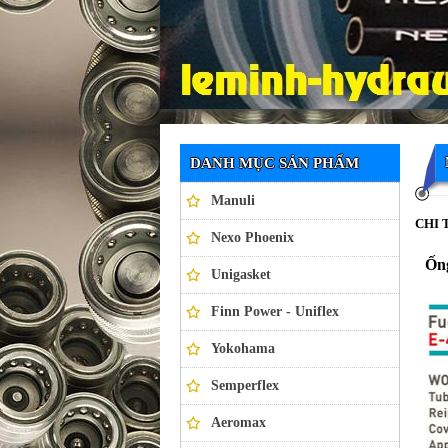
Ống thủy lực NEXO PHOENIX
DANH MỤC SẢN PHẨM
Manuli
CHI 
Nexo Phoenix
Ốn
Unigasket
Finn Power - Uniflex
Yokohama
Semperflex
Aeromax