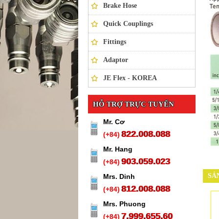
Brake Hose
Quick Couplings
Fittings
Adaptor
JE Flex - KOREA
HỖ TRỢ TRỰC TUYẾN
Mr. Cơ
822.008.088
(+84)
Mr. Hang
903.059.023
(+84)
SẢ
Mrs. Dinh
812.008.088
(+84)
Mrs. Phuong
7.999.655.60
(+84)