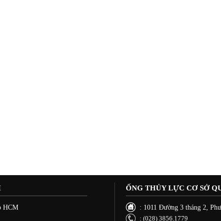
H
ỐNG THỦY LỰC CƠ SỞ Q
Tp HCM
: 1011 Đường 3 tháng 2, P
: (028) 3856.1779