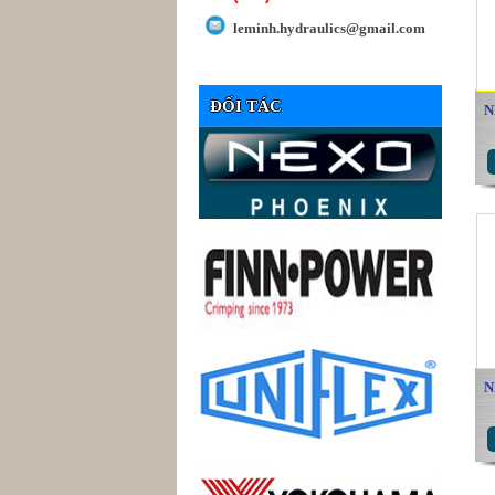
leminh.hydraulics@gmail.com
ĐỐI TÁC
N
N