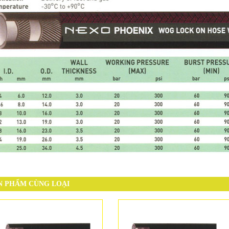
N PHẨM CÙNG LOẠI