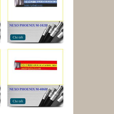
NEXO PHOENIX M-102B
Chi tiết
NEXO PHOENIX M-406R
Chi tiết