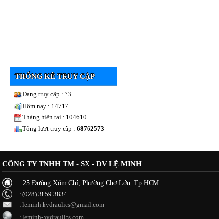
THỐNG KÊ TRUY CẬP
Đang truy cập : 73
Hôm nay : 14717
Tháng hiện tại : 104610
Tổng lượt truy cập :
68762573
CÔNG TY TNHH TM - SX - DV LỆ MINH
: 25 Đường Xóm Chỉ, Phường Chợ Lớn, Tp HCM
: (028) 3859.3834
:
leminh.hydraulics@gmail.com
:
leminh-hydraulics.com