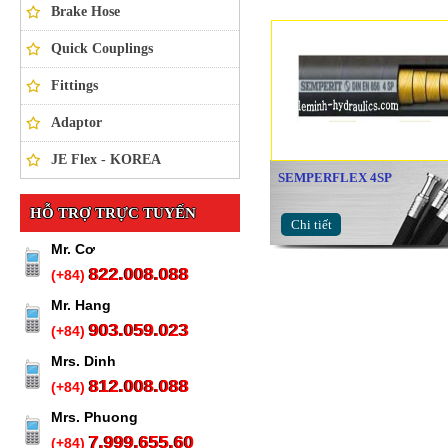
Brake Hose
Quick Couplings
Fittings
Adaptor
JE Flex - KOREA
SEMPERFLEX 4SP
HỖ TRỢ TRỰC TUYẾN
Chi tiết
Mr. Cơ
822.008.088
(+84)
Mr. Hang
903.059.023
(+84)
Mrs. Dinh
812.008.088
(+84)
Mrs. Phuong
7.999.655.60
(+84)