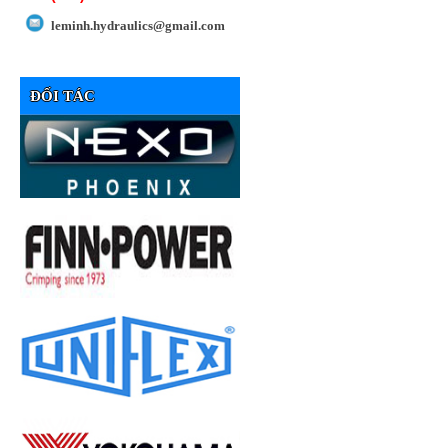
leminh.hydraulics@gmail.com
ĐỐI TÁC