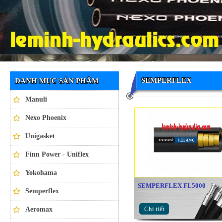
Ống thủy lực NEXO PHOENIX
SEMPERFLEX
DANH MỤC SẢN PHẨM
Manuli
Nexo Phoenix
Unigasket
Finn Power - Uniflex
Yokohama
SEMPERFLEX FL5000
Semperflex
Chi tiết
Aeromax