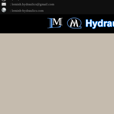
:
leminh.hydraulics@gmail.com
:
leminh-hydraulics.com