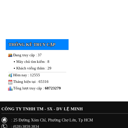
THỐNG KÊ TRUY CẬP
Đang truy cập : 37
•
Máy chủ tìm kiếm : 8
•
Khách viếng thăm : 29
Hôm nay : 12555
Tháng hiện tại : 65316
Tổng lượt truy cập :
68723279
CÔNG TY TNHH TM - SX - DV LỆ MINH
: 25 Đường Xóm Chỉ, Phường Chợ Lớn, Tp HCM
: (028) 3859.3834