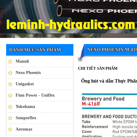
Ống thủy lực NEXO PHOENIX
NEXO PHOENIX M-41
DANH MỤC SẢN PHẨM
Manuli
CHI TIẾT SẢN PHẨM
Nexo Phoenix
Ống hút và dẫn Thực P
Unigasket
Finn Power - Uniflex
Yokohama
Semperflex
Aeromax