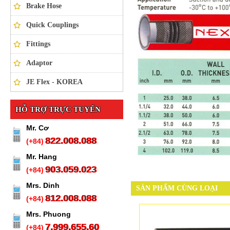
Brake Hose
Quick Couplings
Fittings
Adaptor
JE Flex - KOREA
HỖ TRỢ TRỰC TUYẾN
Mr. Cơ
822.008.088
(+84)
Mr. Hang
903.059.023
(+84)
Mrs. Dinh
SẢN PHẨM CÙNG LOẠI
812.008.088
(+84)
Mrs. Phuong
7.999.655.60
(+84)