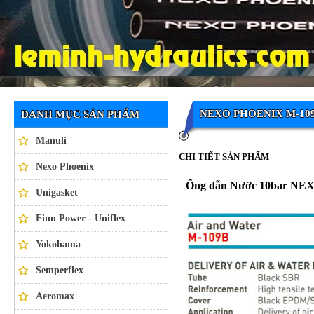
Ống thủy lực NEXO PHOENIX
NEXO PHOENIX M-10
DANH MỤC SẢN PHẨM
Manuli
CHI TIẾT SẢN PHẨM
Nexo Phoenix
Ống dẫn Nước 10bar N
Unigasket
Finn Power - Uniflex
Yokohama
Semperflex
Aeromax