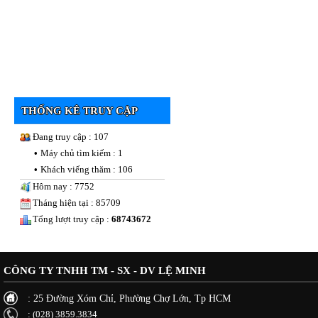
THỐNG KÊ TRUY CẬP
Đang truy cập : 107
•
Máy chủ tìm kiếm : 1
•
Khách viếng thăm : 106
Hôm nay : 7752
Tháng hiện tại : 85709
Tổng lượt truy cập :
68743672
CÔNG TY TNHH TM - SX - DV LỆ MINH
: 25 Đường Xóm Chỉ, Phường Chợ Lớn, Tp HCM
: (028) 3859.3834