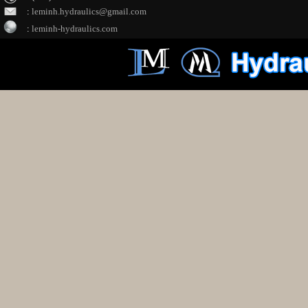
:
leminh.hydraulics@gmail.com
:
leminh-hydraulics.com