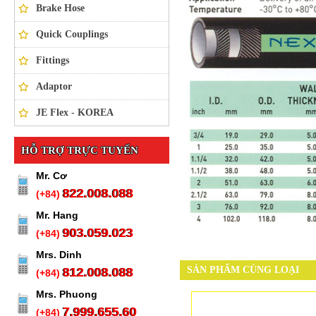
Brake Hose
Quick Couplings
Fittings
Adaptor
JE Flex - KOREA
HỖ TRỢ TRỰC TUYẾN
Mr. Cơ
822.008.088
(+84)
Mr. Hang
903.059.023
(+84)
Mrs. Dinh
SẢN PHẨM CÙNG LOẠI
812.008.088
(+84)
Mrs. Phuong
7.999.655.60
(+84)