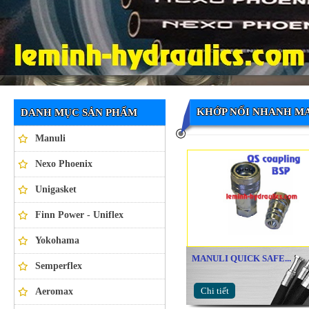
Ống thủy lực NEXO PHOENIX
KHỚP NỐI NHANH M
DANH MỤC SẢN PHẨM
Manuli
Nexo Phoenix
Unigasket
Finn Power - Uniflex
Yokohama
MANULI QUICK SAFE...
Semperflex
Chi tiết
Aeromax