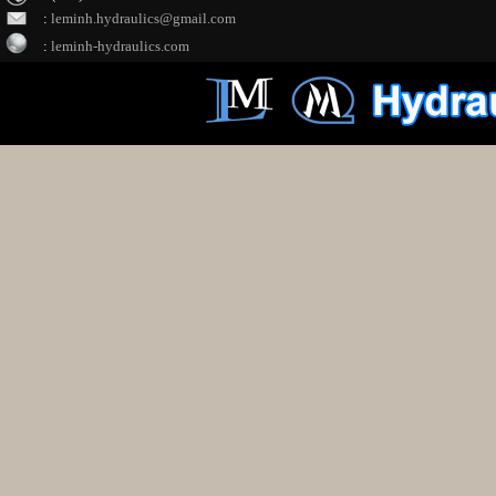
:
leminh.hydraulics@gmail.com
:
leminh-hydraulics.com