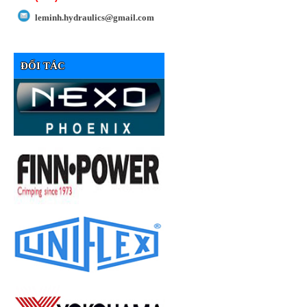
leminh.hydraulics@gmail.com
ĐỐI TÁC