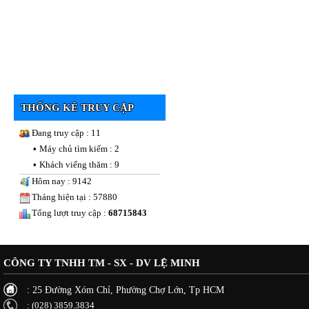
THỐNG KÊ TRUY CẬP
Đang truy cập : 11
•
Máy chủ tìm kiếm : 2
•
Khách viếng thăm : 9
Hôm nay : 9142
Tháng hiện tại : 57880
Tổng lượt truy cập :
68715843
CÔNG TY TNHH TM - SX - DV LỆ MINH
: 25 Đường Xóm Chỉ, Phường Chợ Lớn, Tp HCM
: (028) 3859.3834