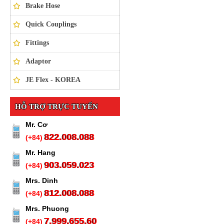
Brake Hose
Quick Couplings
Fittings
Adaptor
JE Flex - KOREA
HỖ TRỢ TRỰC TUYẾN
Mr. Cơ
822.008.088
(+84)
Mr. Hang
903.059.023
(+84)
Mrs. Dinh
812.008.088
(+84)
Mrs. Phuong
7.999.655.60
(+84)