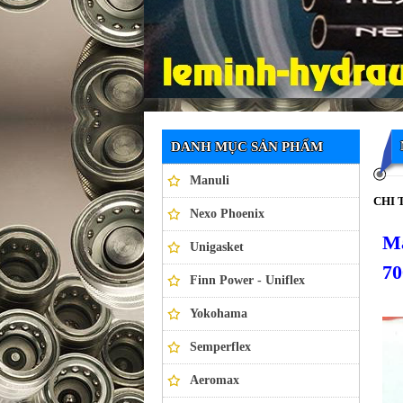
Ống thủy lực NEXO PHOENIX
DANH MỤC SẢN PHẨM
Manuli
CHI 
Nexo Phoenix
Ma
Unigasket
70
Finn Power - Uniflex
Yokohama
Semperflex
Aeromax