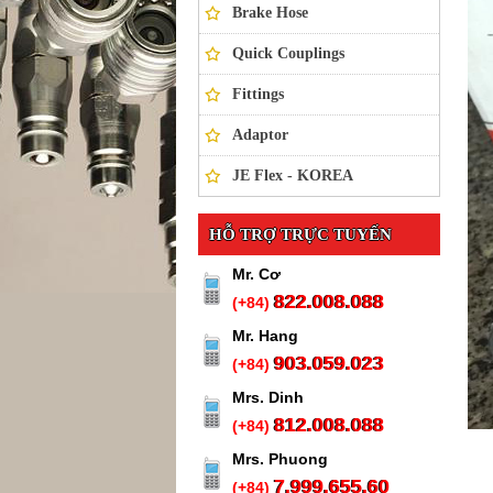
Brake Hose
Quick Couplings
Fittings
Adaptor
JE Flex - KOREA
HỖ TRỢ TRỰC TUYẾN
Mr. Cơ
822.008.088
(+84)
Mr. Hang
903.059.023
(+84)
Mrs. Dinh
812.008.088
(+84)
Mrs. Phuong
7.999.655.60
(+84)