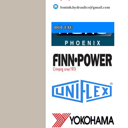
leminh.hydraulics@gmail.com
ĐỐI TÁC