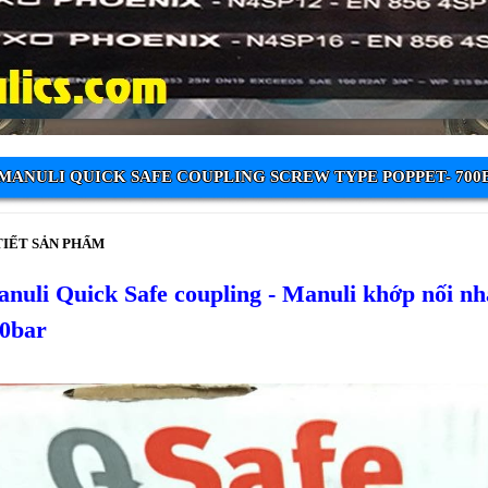
MANULI QUICK SAFE COUPLING SCREW TYPE POPPET- 700
TIẾT SẢN PHẨM
nuli Quick Safe coupling - Manuli khớp nối 
0bar