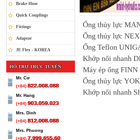
Brake Hose
Quick Couplings
Ống thủy lực MA
Fittings
Ống thủy lực N
Adaptor
Ống Teflon UNI
JE Flex - KOREA
Khớp nối nhanh 
HỖ TRỢ TRỰC TUYẾN
Máy ép ống FINN
Mr. Cơ
Ống thủy lực Y
822.008.088
(+84)
Khớp nối nhanh 
Mr. Hang
903.059.023
(+84)
Mrs. Dinh
812.008.088
(+84)
Mrs. Phuong
7.999.655.60
(+84)