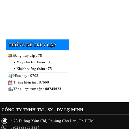
THỐNG KÊ TRUY CẬP
Đang truy cập : 78
•
Máy chủ tìm kiếm : 3
•
Khách viếng thăm : 75
Hôm nay : 9703
Tháng hiện tại : 87660
Tổng lượt truy cập :
68745623
CÔNG TY TNHH TM - SX - DV LỆ MINH
: 25 Đường Xóm Chỉ, Phường Chợ Lớn, Tp HCM
: (028) 3859.3834