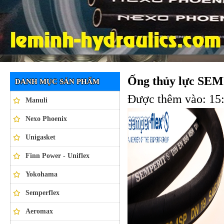
Ống thủy lực NEXO PHOENIX
Ống thủy lực SE
DANH MỤC SẢN PHẨM
Được thêm vào: 15:
Manuli
Nexo Phoenix
Unigasket
Finn Power - Uniflex
Yokohama
Semperflex
Aeromax