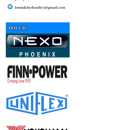
leminh.hydraulics@gmail.com
ĐỐI TÁC