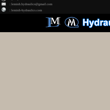
:
leminh.hydraulics@gmail.com
:
leminh-hydraulics.com