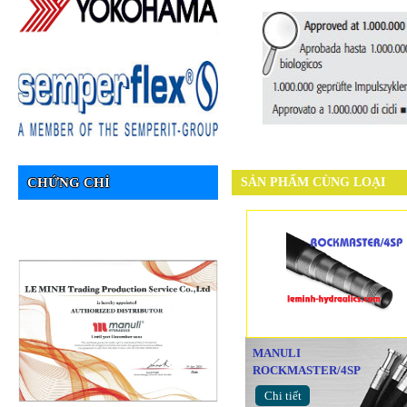
CHỨNG CHỈ
SẢN PHẨM CÙNG LOẠI
MANULI
ROCKMASTER/4SP
Chi tiết