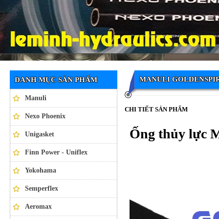
Ống thủy lực NEXO PHOENIX
MANULI GOLDENSPIR
DANH MỤC SẢN PHẨM
Manuli
CHI TIẾT SẢN PHẨM
Nexo Phoenix
Ống thủy lự
Unigasket
Finn Power - Uniflex
Yokohama
Semperflex
Aeromax