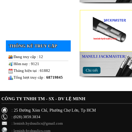
THỐNG KÊ TRUY CẬP
MANULI JACKMASTER
Đang truy cập : 12
Hôm nay : 9121
Chi tiết
Tháng hiện tại : 61882
Tổng lượt truy cập :
68719845
CÔNG TY TNHH TM - SX - DV LỆ MINH
: 25 Đường Xóm Chỉ, Phường Chợ Lớn, Tp HCM
: (028) 3859.3834
:
leminh.hydraulics@gmail.com
:
leminh-hydraulics.com