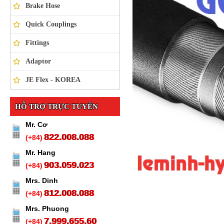
Brake Hose
Quick Couplings
Fittings
Adaptor
JE Flex - KOREA
HỖ TRỢ TRỰC TUYẾN
Mr. Cơ
822.008.088
(+84)
Mr. Hang
903.059.023
(+84)
Mrs. Dinh
812.008.088
(+84)
Mrs. Phuong
7.999.655.60
(+84)