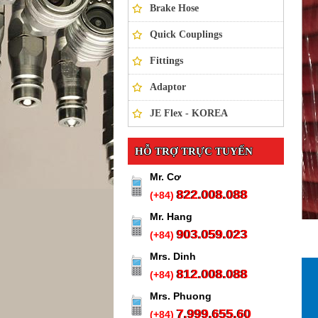
Brake Hose
Quick Couplings
Fittings
Adaptor
JE Flex - KOREA
HỖ TRỢ TRỰC TUYẾN
Mr. Cơ
822.008.088
(+84)
Mr. Hang
903.059.023
(+84)
Mrs. Dinh
812.008.088
(+84)
Mrs. Phuong
7.999.655.60
(+84)