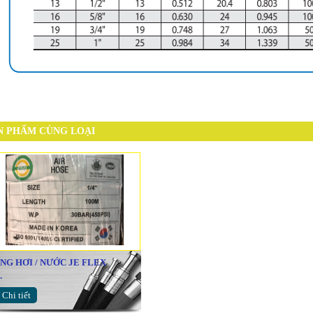
N PHẨM CÙNG LOẠI
NG HƠI / NƯỚC JE FLEX
.
Chi tiết