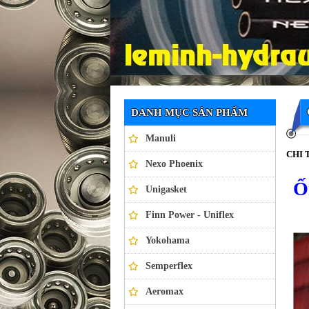
Ống thủy lực NEXO PHOENIX
DANH MỤC SẢN PHẨM
Manuli
CHI 
Nexo Phoenix
Ố
Unigasket
Finn Power - Uniflex
Yokohama
Semperflex
Aeromax