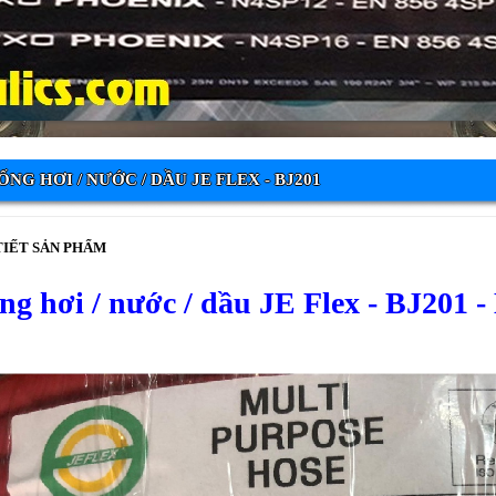
ỐNG HƠI / NƯỚC / DẦU JE FLEX - BJ201
TIẾT SẢN PHẨM
ng hơi / nước / dầu JE Flex - BJ2