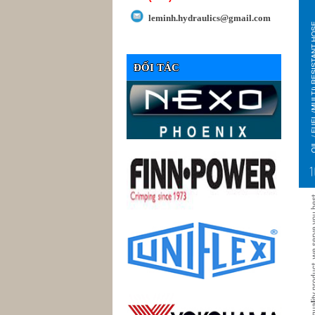
leminh.hydraulics@gmail.com
ĐỐI TÁC