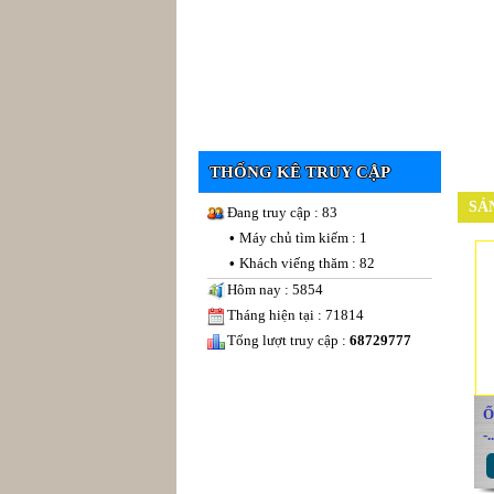
THỐNG KÊ TRUY CẬP
SẢ
Đang truy cập : 83
•
Máy chủ tìm kiếm : 1
•
Khách viếng thăm : 82
Hôm nay : 5854
Tháng hiện tại : 71814
Tổng lượt truy cập :
68729777
Ố
-..