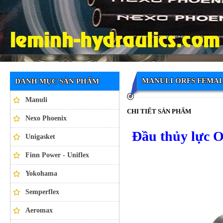
Ống thủy lực NEXO PHOENIX
MANULI ORFS FEMAL
DANH MỤC SẢN PHẨM
Manuli
CHI TIẾT SẢN PHẨM
Nexo Phoenix
Đầu thủy lực 
Unigasket
Finn Power - Uniflex
Yokohama
Semperflex
Aeromax