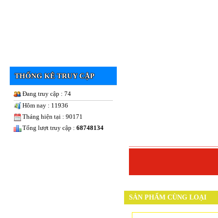
THỐNG KÊ TRUY CẬP
Đang truy cập : 74
Hôm nay : 11936
Tháng hiện tại : 90171
Tổng lượt truy cập :
68748134
SẢN PHẨM CÙNG LOẠI