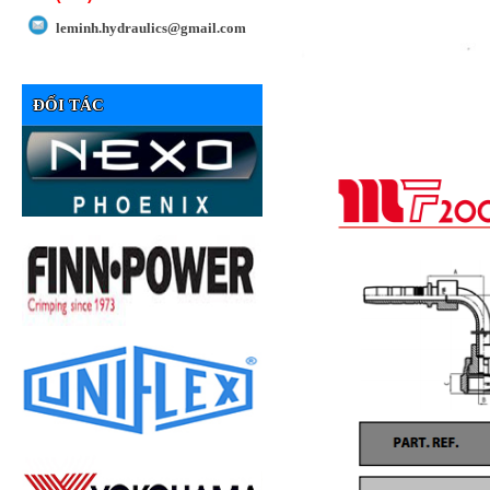
leminh.hydraulics@gmail.com
ĐỐI TÁC