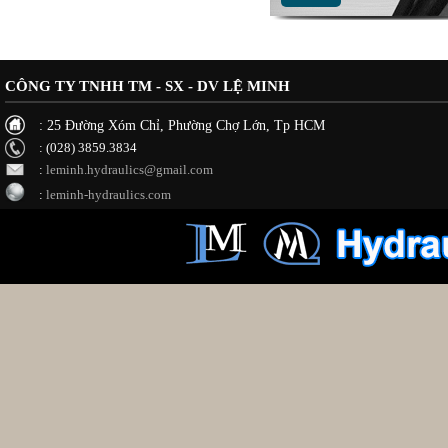
CÔNG TY TNHH TM - SX - DV LỆ MINH
: 25 Đường Xóm Chỉ, Phường Chợ Lớn, Tp HCM
: (028) 3859.3834
:
leminh.hydraulics@gmail.com
:
leminh-hydraulics.com