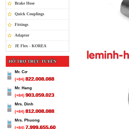
Brake Hose
Quick Couplings
Fittings
Adaptor
JE Flex - KOREA
HỖ TRỢ TRỰC TUYẾN
Mr. Cơ
822.008.088
(+84)
Mr. Hang
903.059.023
(+84)
Mrs. Dinh
812.008.088
(+84)
Mrs. Phuong
7.999.655.60
(+84)