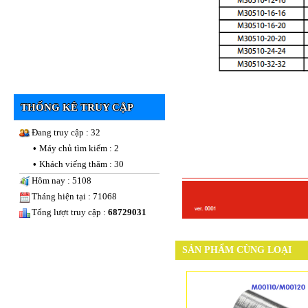
THỐNG KÊ TRUY CẬP
Đang truy cập : 32
•
Máy chủ tìm kiếm : 2
•
Khách viếng thăm : 30
Hôm nay : 5108
Tháng hiện tại : 71068
Tổng lượt truy cập :
68729031
SẢN PHẨM CÙNG LOẠI