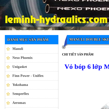
Ống thủy lực NEXO PHOENIX
MANULI DOUBLE SKI
DANH MỤC SẢN PHẨM
Manuli
CHI TIẾT SẢN PHẨM
Nexo Phoenix
Vỏ bóp 6 lớp
Unigasket
Finn Power - Uniflex
Yokohama
Semperflex
Aeromax