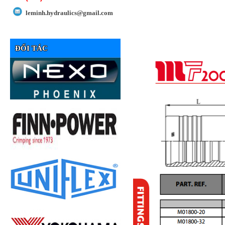
leminh.hydraulics@gmail.com
ĐỐI TÁC