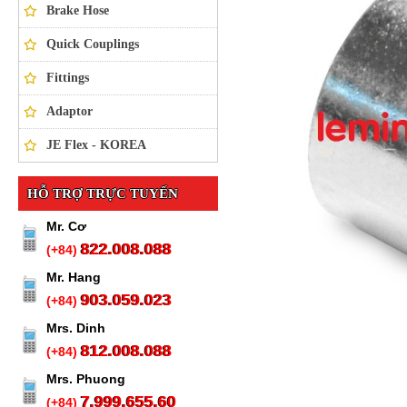
Brake Hose
Quick Couplings
Fittings
Adaptor
JE Flex - KOREA
HỖ TRỢ TRỰC TUYẾN
Mr. Cơ
822.008.088
(+84)
Mr. Hang
903.059.023
(+84)
Mrs. Dinh
812.008.088
(+84)
Mrs. Phuong
7.999.655.60
(+84)