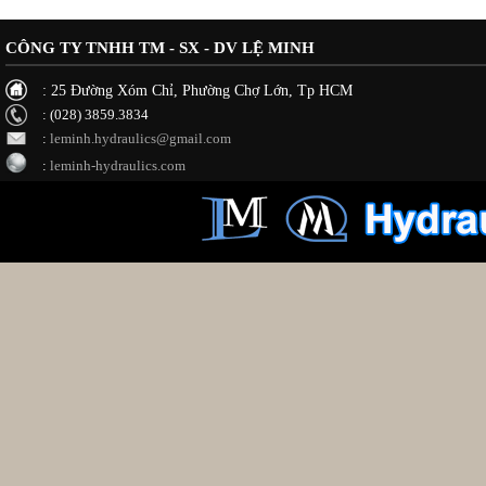
CÔNG TY TNHH TM - SX - DV LỆ MINH
: 25 Đường Xóm Chỉ, Phường Chợ Lớn, Tp HCM
: (028) 3859.3834
:
leminh.hydraulics@gmail.com
:
leminh-hydraulics.com