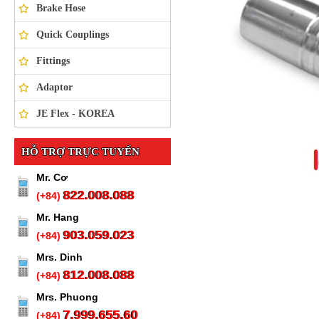
Brake Hose
Quick Couplings
Fittings
Adaptor
JE Flex - KOREA
HỖ TRỢ TRỰC TUYẾN
Mr. Cơ
822.008.088
(+84)
Mr. Hang
903.059.023
(+84)
Mrs. Dinh
812.008.088
(+84)
Mrs. Phuong
7.999.655.60
(+84)