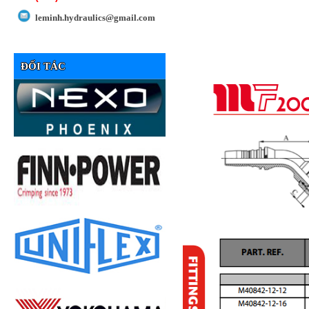
leminh.hydraulics@gmail.com
ĐỐI TÁC