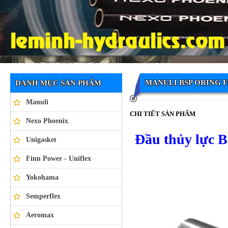
Ống thủy lực NEXO PHOENIX
MANULI BSP ORING 
DANH MỤC SẢN PHẨM
Manuli
CHI TIẾT SẢN PHẨM
Nexo Phoenix
Đầu thủy lực 
Unigasket
Finn Power - Uniflex
Yokohama
Semperflex
Aeromax