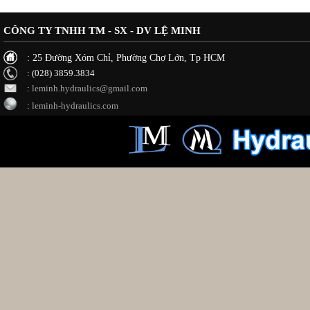
CÔNG TY TNHH TM - SX - DV LỆ MINH
: 25 Đường Xóm Chỉ, Phường Chợ Lớn, Tp HCM
: (028) 3859.3834
:
leminh.hydraulics@gmail.com
:
leminh-hydraulics.com