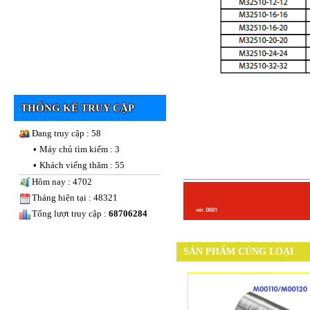
THỐNG KÊ TRUY CẬP
Đang truy cập : 58
•
Máy chủ tìm kiếm : 3
•
Khách viếng thăm : 55
Hôm nay : 4702
Tháng hiện tại : 48321
Tổng lượt truy cập :
68706284
SẢN PHẨM CÙNG LOẠI