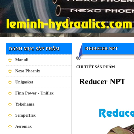
Ống thủy lực NEXO PHOENIX
REDUCER NPT
DANH MỤC SẢN PHẨM
Manuli
CHI TIẾT SẢN PHẨM
Nexo Phoenix
Reducer NPT
Unigasket
Finn Power - Uniflex
Yokohama
Semperflex
Aeromax