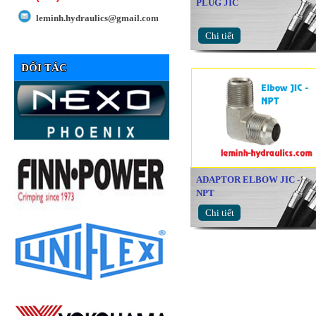
PLUG JIC
leminh.hydraulics@gmail.com
Chi tiết
ĐỐI TÁC
ADAPTOR ELBOW JIC -
NPT
Chi tiết