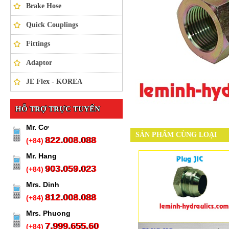
Brake Hose
Quick Couplings
Fittings
Adaptor
JE Flex - KOREA
HỖ TRỢ TRỰC TUYẾN
Mr. Cơ
SẢN PHẨM CÙNG LOẠI
822.008.088
(+84)
Mr. Hang
903.059.023
(+84)
Mrs. Dinh
812.008.088
(+84)
Mrs. Phuong
7.999.655.60
(+84)