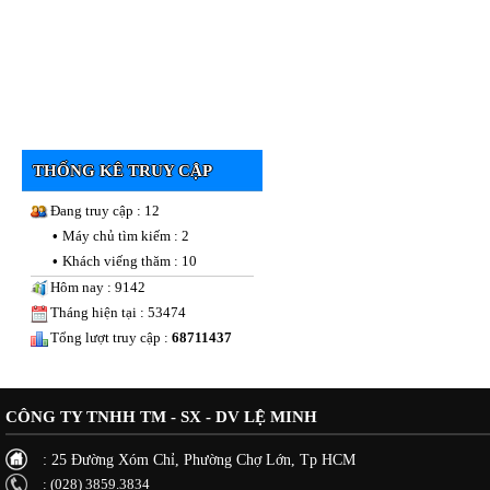
THỐNG KÊ TRUY CẬP
Đang truy cập : 12
•
Máy chủ tìm kiếm : 2
•
Khách viếng thăm : 10
Hôm nay : 9142
Tháng hiện tại : 53474
Tổng lượt truy cập :
68711437
CÔNG TY TNHH TM - SX - DV LỆ MINH
: 25 Đường Xóm Chỉ, Phường Chợ Lớn, Tp HCM
: (028) 3859.3834