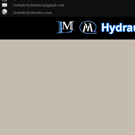
:
leminh.hydraulics@gmail.com
:
leminh-hydraulics.com