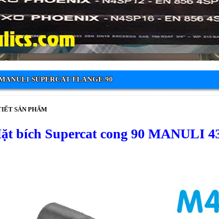
MANULI SUPERCAT FLANGE 90
TIẾT SẢN PHẨM
ặt bích Supercat cong 90 MANULI 4