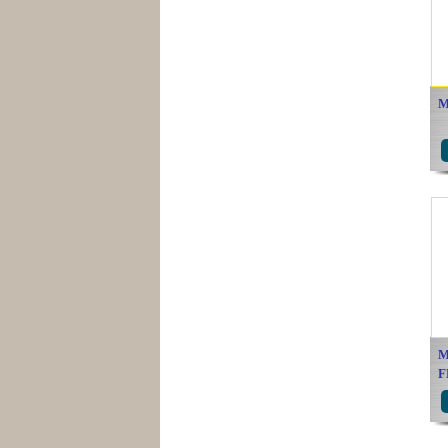
M
M
F