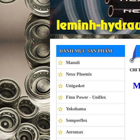
Ống thủy lực NEXO PHOENIX
DANH MỤC SẢN PHẨM
Manuli
CHI 
Nexo Phoenix
M
Unigasket
Finn Power - Uniflex
Yokohama
Semperflex
Aeromax