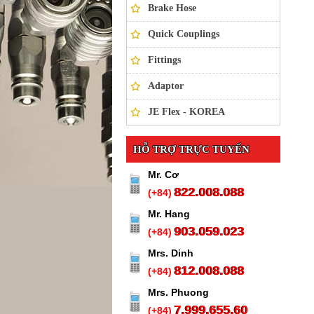
Brake Hose
Quick Couplings
Fittings
Adaptor
JE Flex - KOREA
HỖ TRỢ TRỰC TUYẾN
Mr. Cơ
822.008.088
(+84)
Mr. Hang
903.059.023
(+84)
Mrs. Dinh
812.008.088
(+84)
Mrs. Phuong
7.999.655.60
(+84)