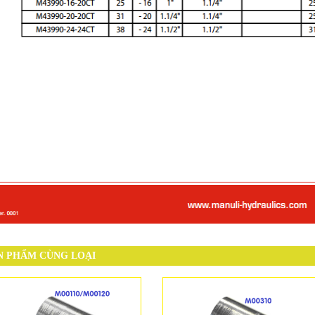
N PHẨM CÙNG LOẠI