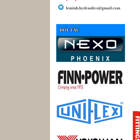
leminh.hydraulics@gmail.com
ĐỐI TÁC