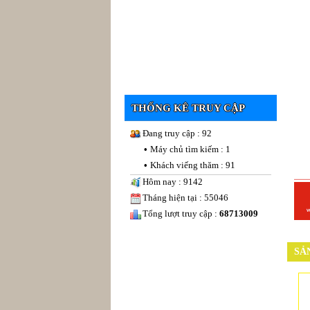
THỐNG KÊ TRUY CẬP
Đang truy cập : 92
•
Máy chủ tìm kiếm : 1
•
Khách viếng thăm : 91
Hôm nay : 9142
Tháng hiện tại : 55046
Tổng lượt truy cập :
68713009
SẢ