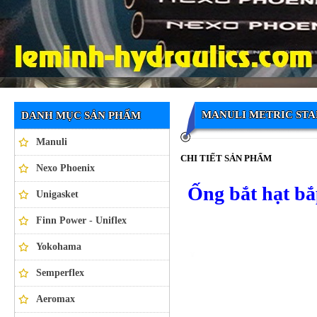
Ống thủy lực NEXO PHOENIX
MANULI METRIC STA
DANH MỤC SẢN PHẨM
Manuli
CHI TIẾT SẢN PHẨM
Nexo Phoenix
Ống bắt hạt b
Unigasket
Finn Power - Uniflex
Yokohama
Semperflex
Aeromax