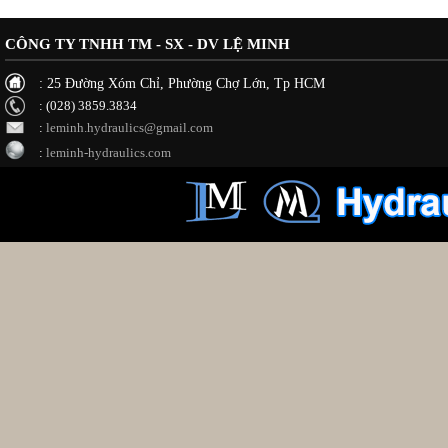
CÔNG TY TNHH TM - SX - DV LỆ MINH
: 25 Đường Xóm Chỉ, Phường Chợ Lớn, Tp HCM
: (028) 3859.3834
:
leminh.hydraulics@gmail.com
:
leminh-hydraulics.com