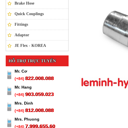
Brake Hose
Quick Couplings
Fittings
Adaptor
JE Flex - KOREA
HỖ TRỢ TRỰC TUYẾN
Mr. Cơ
822.008.088
(+84)
Mr. Hang
903.059.023
(+84)
Mrs. Dinh
812.008.088
(+84)
Mrs. Phuong
7.999.655.60
(+84)