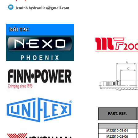
leminh.hydraulics@gmail.com
ĐỐI TÁC