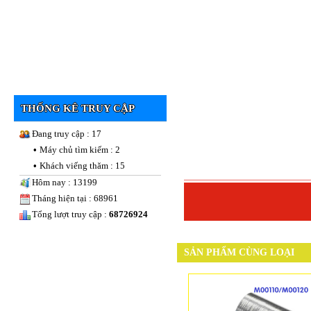
THỐNG KÊ TRUY CẬP
Đang truy cập : 17
•
Máy chủ tìm kiếm : 2
•
Khách viếng thăm : 15
Hôm nay : 13199
Tháng hiện tại : 68961
Tổng lượt truy cập :
68726924
SẢN PHẨM CÙNG LOẠI