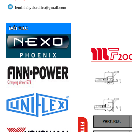
leminh.hydraulics@gmail.com
ĐỐI TÁC