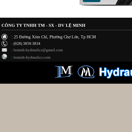
CÔNG TY TNHH TM - SX - DV LỆ MINH
: 25 Đường Xóm Chỉ, Phường Chợ Lớn, Tp HCM
: (028) 3859.3834
:
leminh.hydraulics@gmail.com
:
leminh-hydraulics.com