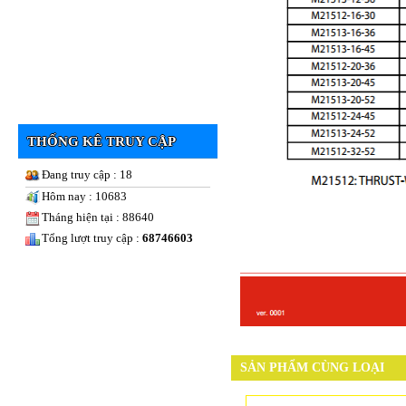
THỐNG KÊ TRUY CẬP
Đang truy cập : 18
Hôm nay : 10683
Tháng hiện tại : 88640
Tổng lượt truy cập :
68746603
SẢN PHẨM CÙNG LOẠI