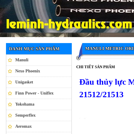
Ống thủy lực NEXO PHOENIX
MANULI METRIC OR
DANH MỤC SẢN PHẨM
Manuli
CHI TIẾT SẢN PHẨM
Nexo Phoenix
Đầu thủy lực 
Unigasket
21512/21513
Finn Power - Uniflex
Yokohama
Semperflex
Aeromax