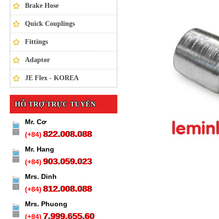
Brake Hose
Quick Couplings
Fittings
Adaptor
JE Flex - KOREA
HỖ TRỢ TRỰC TUYẾN
Mr. Cơ
822.008.088
(+84)
Mr. Hang
903.059.023
(+84)
Mrs. Dinh
812.008.088
(+84)
Mrs. Phuong
7.999.655.60
(+84)