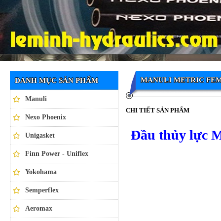
Ống thủy lực NEXO PHOENIX
MANULI METRIC FE
DANH MỤC SẢN PHẨM
Manuli
CHI TIẾT SẢN PHẨM
Nexo Phoenix
Đầu thủy lực 
Unigasket
Finn Power - Uniflex
Yokohama
Semperflex
Aeromax