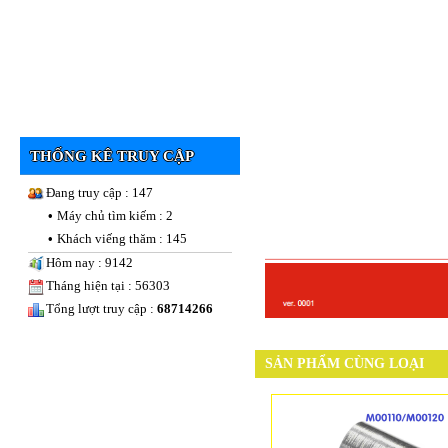
THỐNG KÊ TRUY CẬP
Đang truy cập : 147
•
Máy chủ tìm kiếm : 2
•
Khách viếng thăm : 145
Hôm nay : 9142
Tháng hiện tại : 56303
Tổng lượt truy cập :
68714266
SẢN PHẨM CÙNG LOẠI