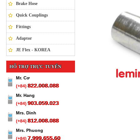
Brake Hose
Quick Couplings
Fittings
Adaptor
JE Flex - KOREA
HỖ TRỢ TRỰC TUYẾN
Mr. Cơ
822.008.088
(+84)
Mr. Hang
903.059.023
(+84)
Mrs. Dinh
812.008.088
(+84)
Mrs. Phuong
7.999.655.60
(+84)