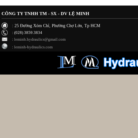
CÔNG TY TNHH TM - SX - DV LỆ MINH
: 25 Đường Xóm Chỉ, Phường Chợ Lớn, Tp HCM
: (028) 3859.3834
:
leminh.hydraulics@gmail.com
:
leminh-hydraulics.com