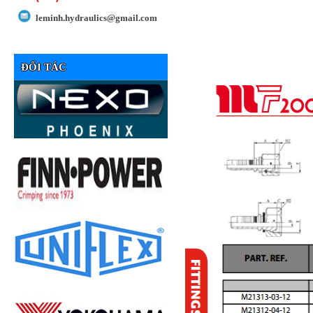
leminh.hydraulics@gmail.com
ĐỐI TÁC