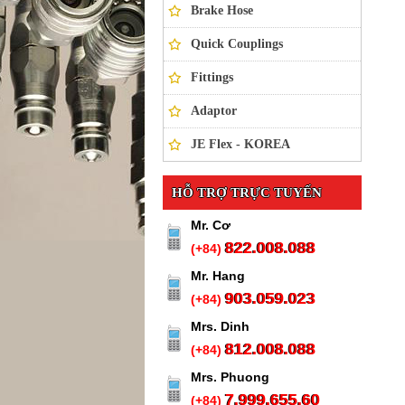
Brake Hose
Quick Couplings
Fittings
Adaptor
JE Flex - KOREA
HỖ TRỢ TRỰC TUYẾN
Mr. Cơ
822.008.088
(+84)
Mr. Hang
903.059.023
(+84)
Mrs. Dinh
812.008.088
(+84)
Mrs. Phuong
7.999.655.60
(+84)