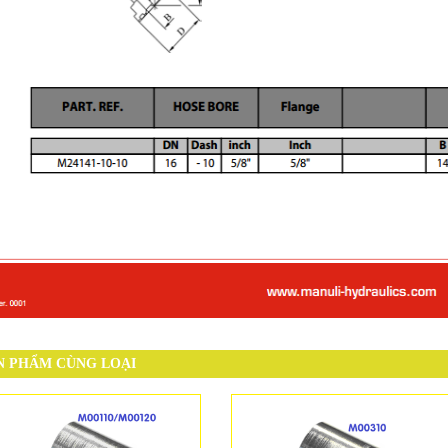
N PHẨM CÙNG LOẠI