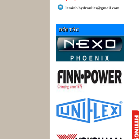
leminh.hydraulics@gmail.com
ĐỐI TÁC