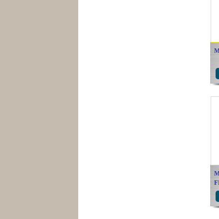
M
M
F