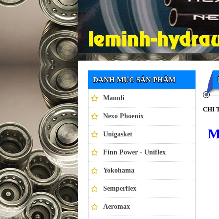
Ống thủy lực NEXO PHOENIX
DANH MỤC SẢN PHẨM
Manuli
CHI 
Nexo Phoenix
M
Unigasket
Finn Power - Uniflex
Yokohama
Semperflex
Aeromax