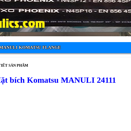
MANULI KOMATSU FLANGE
TIẾT SẢN PHẨM
ặt bích Komatsu MANULI 24111