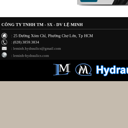
CÔNG TY TNHH TM - SX - DV LỆ MINH
: 25 Đường Xóm Chỉ, Phường Chợ Lớn, Tp HCM
: (028) 3859.3834
:
leminh.hydraulics@gmail.com
:
leminh-hydraulics.com