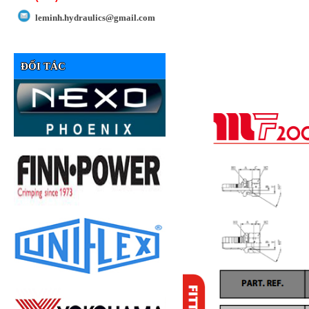
leminh.hydraulics@gmail.com
ĐỐI TÁC