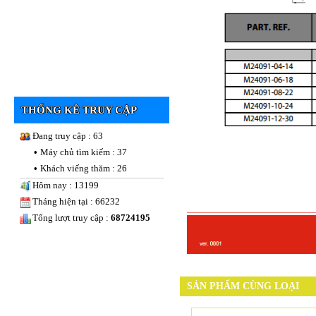
THỐNG KÊ TRUY CẬP
Đang truy cập : 63
•
Máy chủ tìm kiếm : 37
•
Khách viếng thăm : 26
Hôm nay : 13199
Tháng hiện tại : 66232
Tổng lượt truy cập :
68724195
SẢN PHẨM CÙNG LOẠI