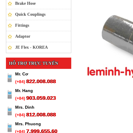
Brake Hose
Quick Couplings
Fittings
Adaptor
JE Flex - KOREA
HỖ TRỢ TRỰC TUYẾN
Mr. Cơ
822.008.088
(+84)
Mr. Hang
903.059.023
(+84)
Mrs. Dinh
812.008.088
(+84)
Mrs. Phuong
7.999.655.60
(+84)