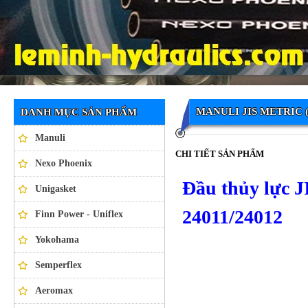
Ống thủy lực NEXO PHOENIX
MANULI JIS METRIC
DANH MỤC SẢN PHẨM
Manuli
CHI TIẾT SẢN PHẨM
Nexo Phoenix
Đầu thủy lực
Unigasket
24011/24012
Finn Power - Uniflex
Yokohama
Semperflex
Aeromax