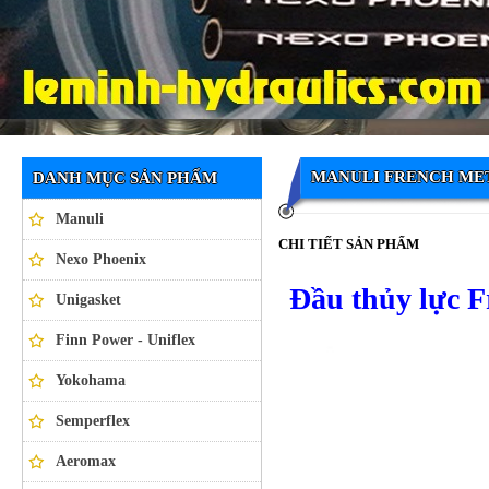
Ống thủy lực NEXO PHOENIX
MANULI FRENCH ME
DANH MỤC SẢN PHẨM
Manuli
CHI TIẾT SẢN PHẨM
Nexo Phoenix
Đầu thủy lực 
Unigasket
Finn Power - Uniflex
Yokohama
Semperflex
Aeromax