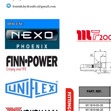
leminh.hydraulics@gmail.com
ĐỐI TÁC