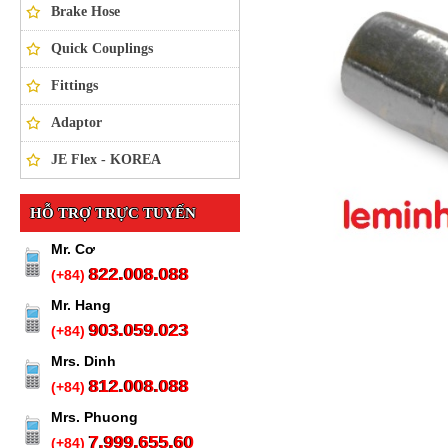
Brake Hose
Quick Couplings
Fittings
Adaptor
JE Flex - KOREA
HỖ TRỢ TRỰC TUYẾN
Mr. Cơ
822.008.088
(+84)
Mr. Hang
903.059.023
(+84)
Mrs. Dinh
812.008.088
(+84)
Mrs. Phuong
7.999.655.60
(+84)