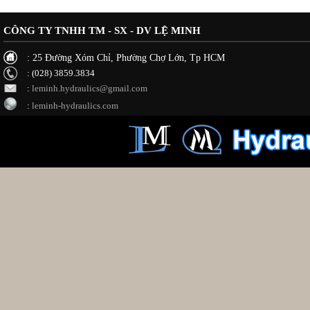
CÔNG TY TNHH TM - SX - DV LỆ MINH
: 25 Đường Xóm Chỉ, Phường Chợ Lớn, Tp HCM
: (028) 3859.3834
:
leminh.hydraulics@gmail.com
:
leminh-hydraulics.com