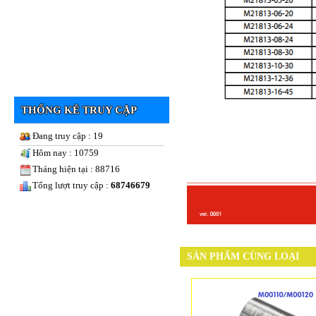
THỐNG KÊ TRUY CẬP
Đang truy cập : 19
Hôm nay : 10759
Tháng hiện tại : 88716
Tổng lượt truy cập :
68746679
SẢN PHẨM CÙNG LOẠI