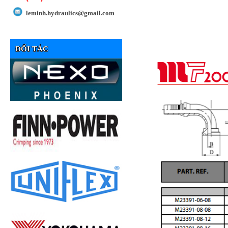
leminh.hydraulics@gmail.com
ĐỐI TÁC