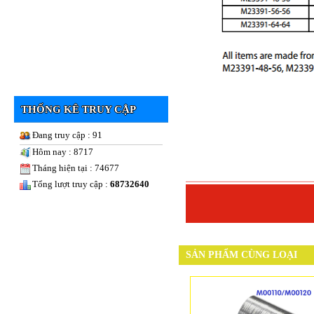
THỐNG KÊ TRUY CẬP
Đang truy cập : 91
Hôm nay : 8717
Tháng hiện tại : 74677
Tổng lượt truy cập :
68732640
SẢN PHẨM CÙNG LOẠI