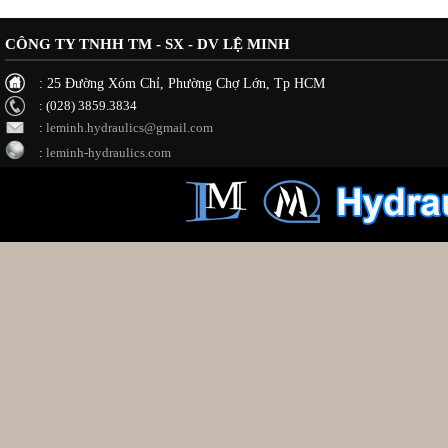
CÔNG TY TNHH TM - SX - DV LỆ MINH
: 25 Đường Xóm Chỉ, Phường Chợ Lớn, Tp HCM
: (028) 3859.3834
:
leminh.hydraulics@gmail.com
:
leminh-hydraulics.com