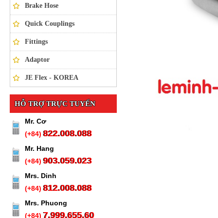
Brake Hose
Quick Couplings
Fittings
Adaptor
JE Flex - KOREA
HỖ TRỢ TRỰC TUYẾN
Mr. Cơ
822.008.088
(+84)
Mr. Hang
903.059.023
(+84)
Mrs. Dinh
812.008.088
(+84)
Mrs. Phuong
7.999.655.60
(+84)