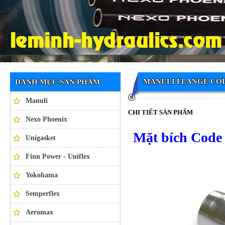
Ống thủy lực NEXO PHOENIX
MANULI FLANGE COD
DANH MỤC SẢN PHẨM
Manuli
CHI TIẾT SẢN PHẨM
Nexo Phoenix
Mặt bích Code
Unigasket
Finn Power - Uniflex
Yokohama
Semperflex
Aeromax