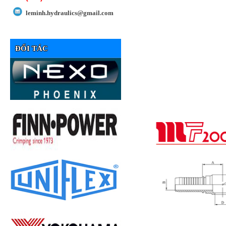
leminh.hydraulics@gmail.com
ĐỐI TÁC