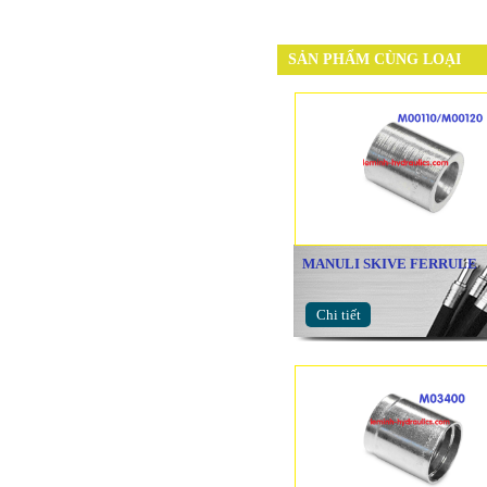
SẢN PHẨM CÙNG LOẠI
MANULI SKIVE FERRULE
Chi tiết