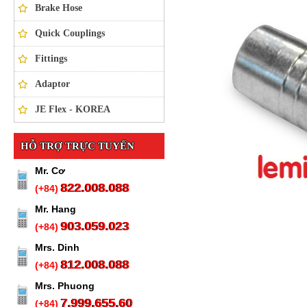
Brake Hose
Quick Couplings
Fittings
Adaptor
JE Flex - KOREA
HỖ TRỢ TRỰC TUYẾN
Mr. Cơ
822.008.088
(+84)
Mr. Hang
903.059.023
(+84)
Mrs. Dinh
812.008.088
(+84)
Mrs. Phuong
7.999.655.60
(+84)