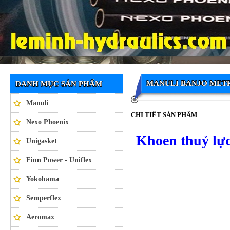
Ống thủy lực NEXO PHOENIX
MANULI BANJO MET
DANH MỤC SẢN PHẨM
Manuli
CHI TIẾT SẢN PHẨM
Nexo Phoenix
Khoen thuỷ l
Unigasket
Finn Power - Uniflex
Yokohama
Semperflex
Aeromax