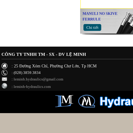
MANULI NO SKIVE
FERRULE
Chi tiết
CÔNG TY TNHH TM - SX - DV LỆ MINH
: 25 Đường Xóm Chỉ, Phường Chợ Lớn, Tp HCM
: (028) 3859.3834
:
leminh.hydraulics@gmail.com
:
leminh-hydraulics.com